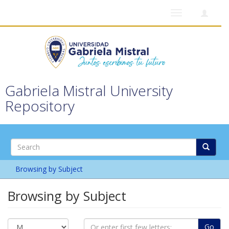
Toggle
navigation
Gabriela Mistral University
Repository
Browsing by Subject
Browsing by Subject
Go