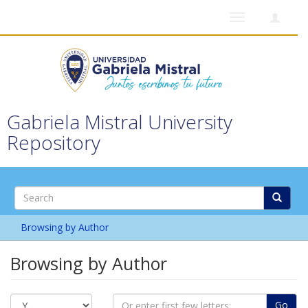
Toggle
navigation
Gabriela Mistral University
Repository
Browsing by Author
Browsing by Author
Go