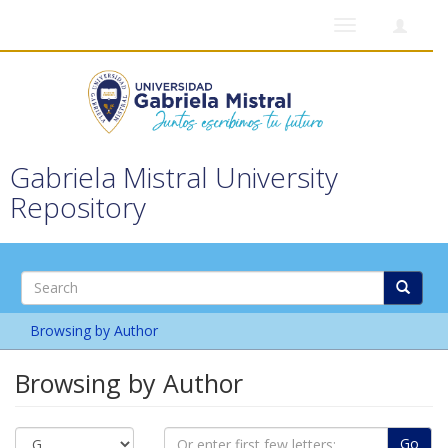
Toggle
navigation
Gabriela Mistral University
Repository
Browsing by Author
Browsing by Author
Go