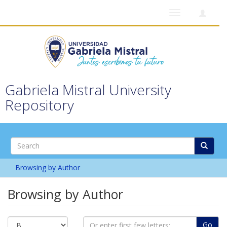
Toggle
navigation
Gabriela Mistral University
Repository
Browsing by Author
Browsing by Author
Go