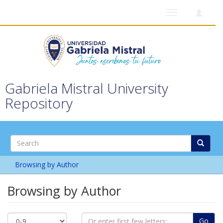
Toggle
navigation
Gabriela Mistral University
Repository
Browsing by Author
Browsing by Author
Go