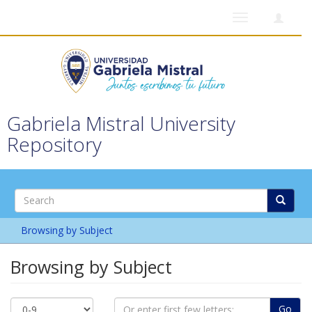
Toggle
navigation
Gabriela Mistral University
Repository
Browsing by Subject
Browsing by Subject
Go