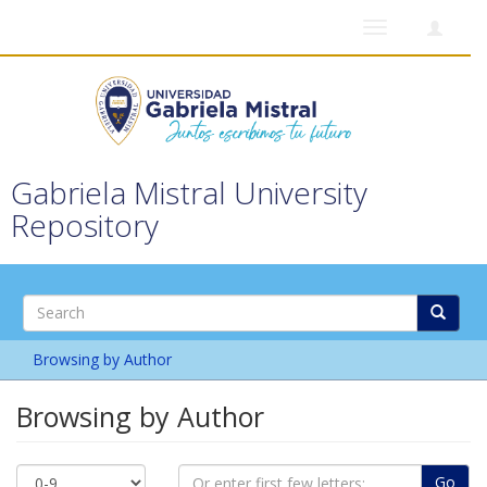
Toggle
navigation
Gabriela Mistral University
Repository
Browsing by Author
Browsing by Author
Go