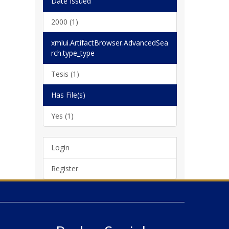
Date Issued
2000 (1)
xmlui.ArtifactBrowser.AdvancedSea
rch.type_type
Tesis (1)
Has File(s)
Yes (1)
Login
Register