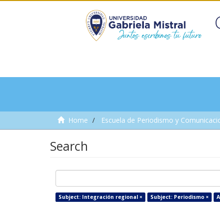
Home
Escuela de Periodismo y Comunicaci
Search
Subject: Integración regional ×
Subject: Periodismo ×
A