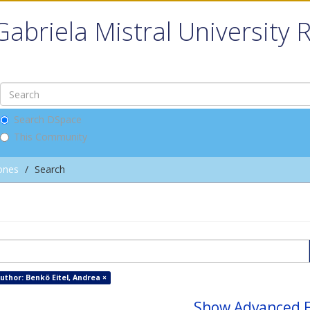
Gabriela Mistral University 
Search DSpace
This Community
ones
Search
uthor: Benkö Eitel, Andrea ×
Show Advanced F