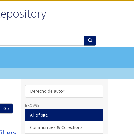
Repository
Derecho de autor
BROWSE
Go
All of site
Communities & Collections
ilters