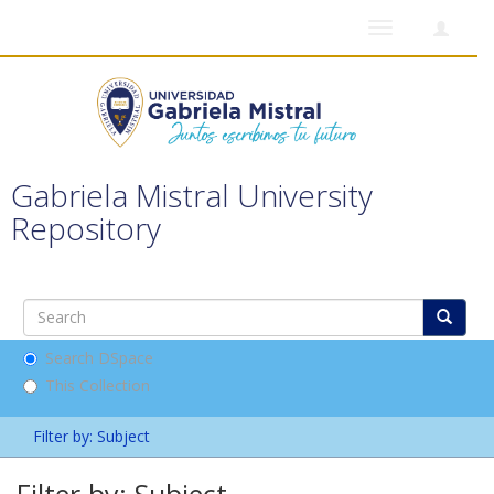
Toggle
navigation
Gabriela Mistral University
Repository
Search DSpace
This Collection
Filter by: Subject