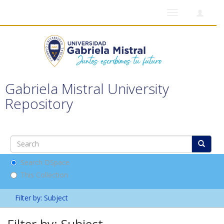
Toggle
navigation
Gabriela Mistral University
Repository
Search DSpace
This Collection
Filter by: Subject