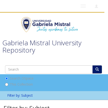
Toggle
navigation
Gabriela Mistral University
Repository
Search DSpace
This Collection
Filter by: Subject