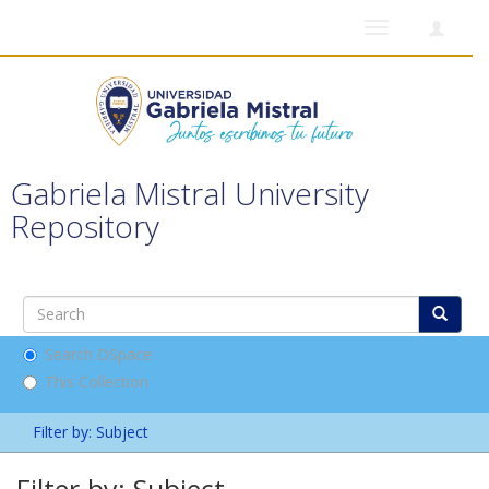
Toggle
navigation
Gabriela Mistral University
Repository
Search DSpace
This Collection
Filter by: Subject