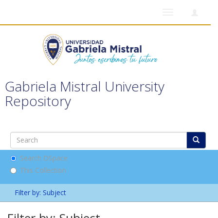
Toggle
navigation
Gabriela Mistral University
Repository
Search DSpace
This Collection
Filter by: Subject