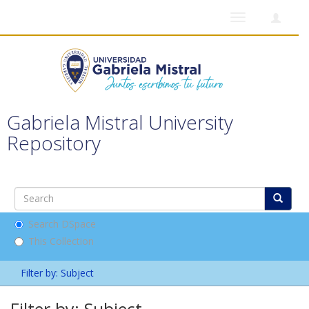
Toggle
navigation
Gabriela Mistral University
Repository
Search DSpace
This Collection
Filter by: Subject