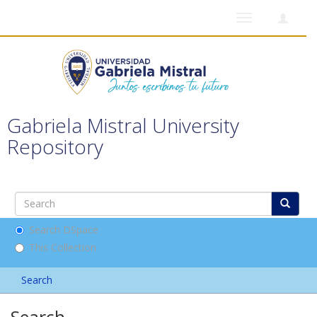
Toggle
navigation
Gabriela Mistral University
Repository
Search DSpace
This Collection
Search