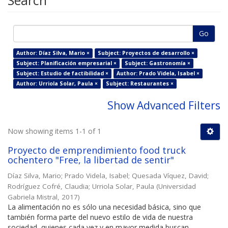
Search
Go
Author: Díaz Silva, Mario ×
Subject: Proyectos de desarrollo ×
Subject: Planificación empresarial ×
Subject: Gastronomía ×
Subject: Estudio de factibilidad ×
Author: Prado Videla, Isabel ×
Author: Urriola Solar, Paula ×
Subject: Restaurantes ×
Show Advanced Filters
Now showing items 1-1 of 1
Proyecto de emprendimiento food truck
ochentero "Free, la libertad de sentir"
Díaz Silva, Mario
;
Prado Videla, Isabel
;
Quesada Víquez, David
;
Rodríguez Cofré, Claudia
;
Urriola Solar, Paula
(
Universidad
Gabriela Mistral
,
2017
)
La alimentación no es sólo una necesidad básica, sino que
también forma parte del nuevo estilo de vida de nuestra
sociedad, quienes cada vez y en mayor medida buscan