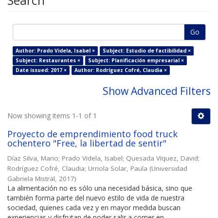
Search
Go
Author: Prado Videla, Isabel ×
Subject: Estudio de factibilidad ×
Subject: Restaurantes ×
Subject: Planificación empresarial ×
Date issued: 2017 ×
Author: Rodríguez Cofré, Claudia ×
Show Advanced Filters
Now showing items 1-1 of 1
Proyecto de emprendimiento food truck
ochentero "Free, la libertad de sentir"
Díaz Silva, Mario
;
Prado Videla, Isabel
;
Quesada Víquez, David
;
Rodríguez Cofré, Claudia
;
Urriola Solar, Paula
(
Universidad
Gabriela Mistral
,
2017
)
La alimentación no es sólo una necesidad básica, sino que
también forma parte del nuevo estilo de vida de nuestra
sociedad, quienes cada vez y en mayor medida buscan
experiencias y disfrutan de poder salir a comer en ...