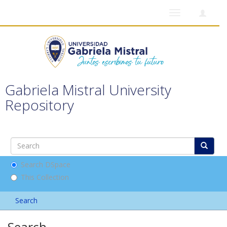
Toggle
navigation
Gabriela Mistral University
Repository
Search DSpace
This Collection
Search