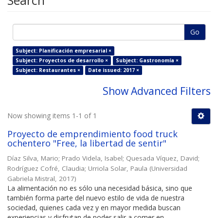
Search
Go
Subject: Planificación empresarial ×
Subject: Proyectos de desarrollo ×
Subject: Gastronomía ×
Subject: Restaurantes ×
Date issued: 2017 ×
Show Advanced Filters
Now showing items 1-1 of 1
Proyecto de emprendimiento food truck
ochentero "Free, la libertad de sentir"
Díaz Silva, Mario
;
Prado Videla, Isabel
;
Quesada Víquez, David
;
Rodríguez Cofré, Claudia
;
Urriola Solar, Paula
(
Universidad
Gabriela Mistral
,
2017
)
La alimentación no es sólo una necesidad básica, sino que
también forma parte del nuevo estilo de vida de nuestra
sociedad, quienes cada vez y en mayor medida buscan
experiencias y disfrutan de poder salir a comer en ...