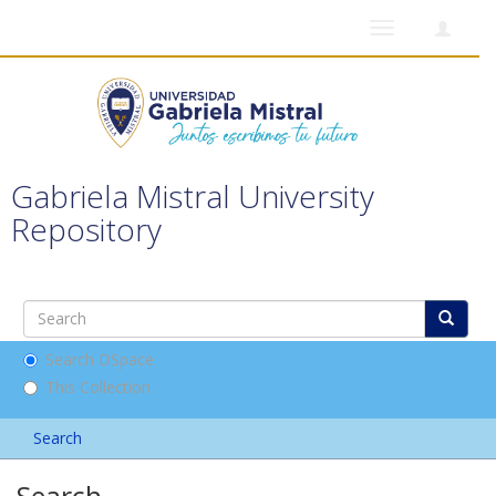
Toggle
navigation
Gabriela Mistral University
Repository
Search DSpace
This Collection
Search