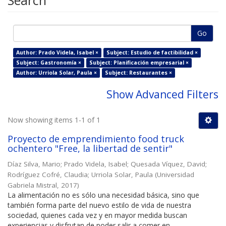
Search
Go
Author: Prado Videla, Isabel ×
Subject: Estudio de factibilidad ×
Subject: Gastronomía ×
Subject: Planificación empresarial ×
Author: Urriola Solar, Paula ×
Subject: Restaurantes ×
Show Advanced Filters
Now showing items 1-1 of 1
Proyecto de emprendimiento food truck
ochentero "Free, la libertad de sentir"
Díaz Silva, Mario
;
Prado Videla, Isabel
;
Quesada Víquez, David
;
Rodríguez Cofré, Claudia
;
Urriola Solar, Paula
(
Universidad
Gabriela Mistral
,
2017
)
La alimentación no es sólo una necesidad básica, sino que
también forma parte del nuevo estilo de vida de nuestra
sociedad, quienes cada vez y en mayor medida buscan
experiencias y disfrutan de poder salir a comer en ...