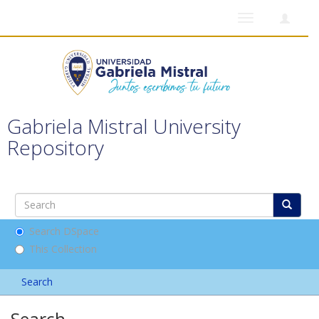
Toggle
navigation
Gabriela Mistral University
Repository
Search DSpace
This Collection
Search