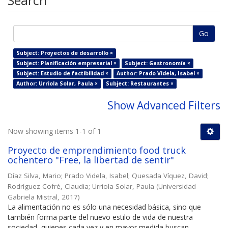
Search
Go
Subject: Proyectos de desarrollo ×
Subject: Planificación empresarial ×
Subject: Gastronomía ×
Subject: Estudio de factibilidad ×
Author: Prado Videla, Isabel ×
Author: Urriola Solar, Paula ×
Subject: Restaurantes ×
Show Advanced Filters
Now showing items 1-1 of 1
Proyecto de emprendimiento food truck
ochentero "Free, la libertad de sentir"
Díaz Silva, Mario
;
Prado Videla, Isabel
;
Quesada Víquez, David
;
Rodríguez Cofré, Claudia
;
Urriola Solar, Paula
(
Universidad
Gabriela Mistral
,
2017
)
La alimentación no es sólo una necesidad básica, sino que
también forma parte del nuevo estilo de vida de nuestra
sociedad, quienes cada vez y en mayor medida buscan