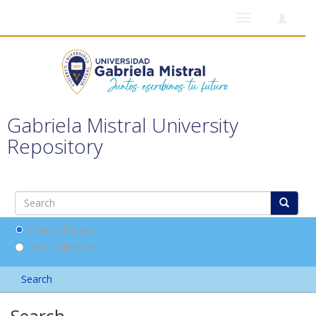
Toggle
navigation
Gabriela Mistral University
Repository
Search DSpace
This Collection
Search