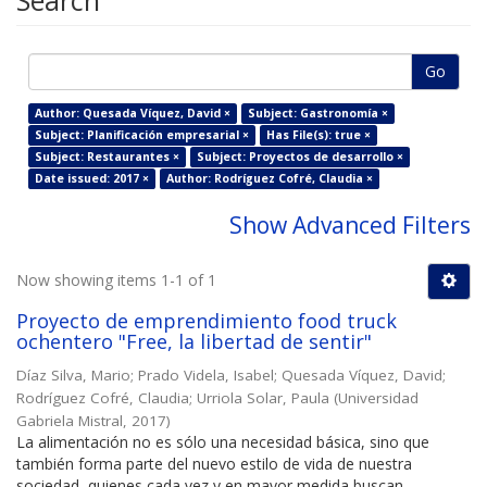
Search
Go
Author: Quesada Víquez, David ×
Subject: Gastronomía ×
Subject: Planificación empresarial ×
Has File(s): true ×
Subject: Restaurantes ×
Subject: Proyectos de desarrollo ×
Date issued: 2017 ×
Author: Rodríguez Cofré, Claudia ×
Show Advanced Filters
Now showing items 1-1 of 1
Proyecto de emprendimiento food truck
ochentero "Free, la libertad de sentir"
Díaz Silva, Mario
;
Prado Videla, Isabel
;
Quesada Víquez, David
;
Rodríguez Cofré, Claudia
;
Urriola Solar, Paula
(
Universidad
Gabriela Mistral
,
2017
)
La alimentación no es sólo una necesidad básica, sino que
también forma parte del nuevo estilo de vida de nuestra
sociedad, quienes cada vez y en mayor medida buscan