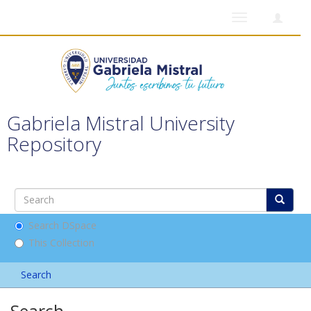
Toggle
navigation
Gabriela Mistral University
Repository
Search DSpace
This Collection
Search