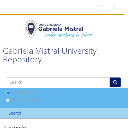
Toggle
navigation
Gabriela Mistral University
Repository
Search DSpace
This Collection
Search