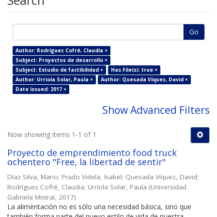
Search
Go
Author: Rodríguez Cofré, Claudia ×
Subject: Proyectos de desarrollo ×
Subject: Estudio de factibilidad ×
Has File(s): true ×
Author: Urriola Solar, Paula ×
Author: Quesada Víquez, David ×
Date issued: 2017 ×
Show Advanced Filters
Now showing items 1-1 of 1
Proyecto de emprendimiento food truck
ochentero "Free, la libertad de sentir"
Díaz Silva, Mario
;
Prado Videla, Isabel
;
Quesada Víquez, David
;
Rodríguez Cofré, Claudia
;
Urriola Solar, Paula
(
Universidad
Gabriela Mistral
,
2017
)
La alimentación no es sólo una necesidad básica, sino que
también forma parte del nuevo estilo de vida de nuestra