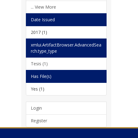
... View More
Date Issued
2017 (1)
xmlui.ArtifactBrowser.AdvancedSea
rch.type_type
Tesis (1)
Has File(s)
Yes (1)
Login
Register