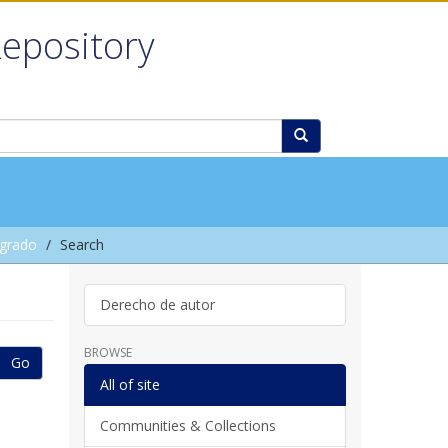
Repository
grado
Search
Derecho de autor
BROWSE
Go
All of site
Communities & Collections