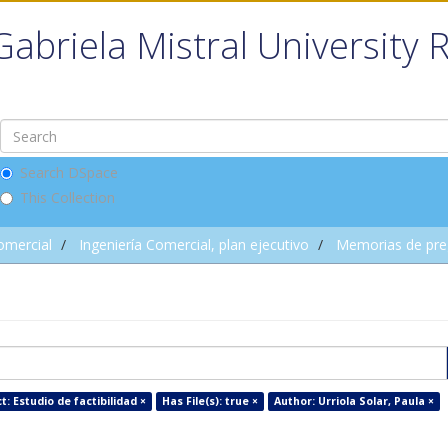
Gabriela Mistral University 
Search DSpace
This Collection
omercial
Ingeniería Comercial, plan ejecutivo
Memorias de pre
t: Estudio de factibilidad ×
Has File(s): true ×
Author: Urriola Solar, Paula ×