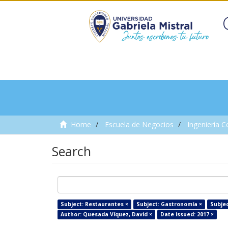
Home
Escuela de Negocios
Ingeniería C
Search
Subject: Restaurantes ×
Subject: Gastronomía ×
Subjec
Author: Quesada Víquez, David ×
Date issued: 2017 ×