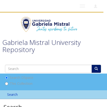
Toggle
navigation
Gabriela Mistral University
Repository
Search DSpace
This Collection
Search