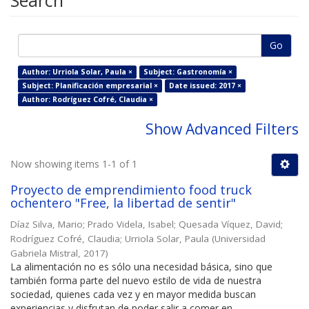
Search
Go
Author: Urriola Solar, Paula ×
Subject: Gastronomía ×
Subject: Planificación empresarial ×
Date issued: 2017 ×
Author: Rodríguez Cofré, Claudia ×
Show Advanced Filters
Now showing items 1-1 of 1
Proyecto de emprendimiento food truck
ochentero "Free, la libertad de sentir"
Díaz Silva, Mario
;
Prado Videla, Isabel
;
Quesada Víquez, David
;
Rodríguez Cofré, Claudia
;
Urriola Solar, Paula
(
Universidad
Gabriela Mistral
,
2017
)
La alimentación no es sólo una necesidad básica, sino que
también forma parte del nuevo estilo de vida de nuestra
sociedad, quienes cada vez y en mayor medida buscan
experiencias y disfrutan de poder salir a comer en ...