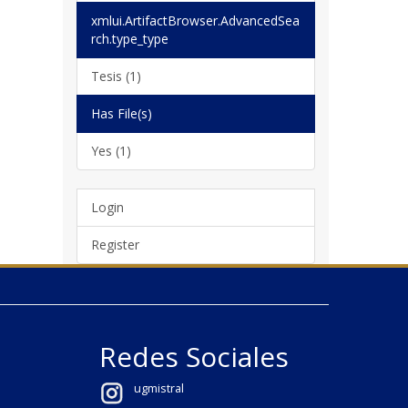
xmlui.ArtifactBrowser.AdvancedSea
rch.type_type
Tesis (1)
Has File(s)
Yes (1)
Login
Register
Redes Sociales
ugmistral