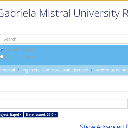
Gabriela Mistral University 
Search DSpace
This Collection
omercial
Ingeniería Comercial, plan ejecutivo
Memorias de pre
bject: Rapel ×
Date issued: 2017 ×
Show Advanced F