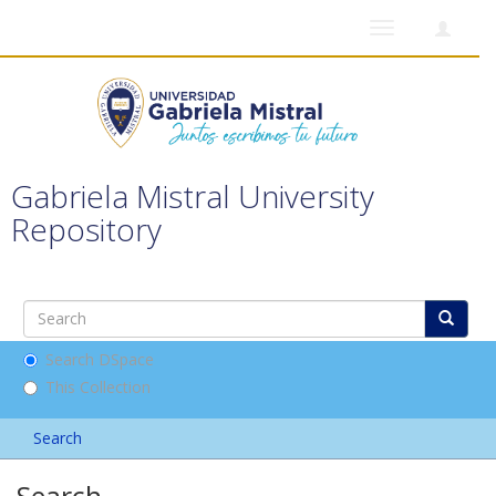
Toggle
navigation
Gabriela Mistral University
Repository
Search DSpace
This Collection
Search