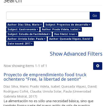
Search
Go
Author: Díaz Silva, Mario ×
Subject: Proyectos de desarrollo ×
Subject: Gastronomía ×
Author: Prado Videla, Isabel ×
Subject: Estudio de factibilidad ×
Has File(s): true ×
Author: Urriola Solar, Paula ×
Author: Quesada Víquez, David ×
Date issued: 2017 ×
Show Advanced Filters
Now showing items 1-1 of 1
Proyecto de emprendimiento food truck
ochentero "Free, la libertad de sentir"
Díaz Silva, Mario
;
Prado Videla, Isabel
;
Quesada Víquez, David
;
Rodríguez Cofré, Claudia
;
Urriola Solar, Paula
(
Universidad
Gabriela Mistral
,
2017
)
La alimentación no es sólo una necesidad básica, sino que
también forma parte del nuevo estilo de vida de nuestra