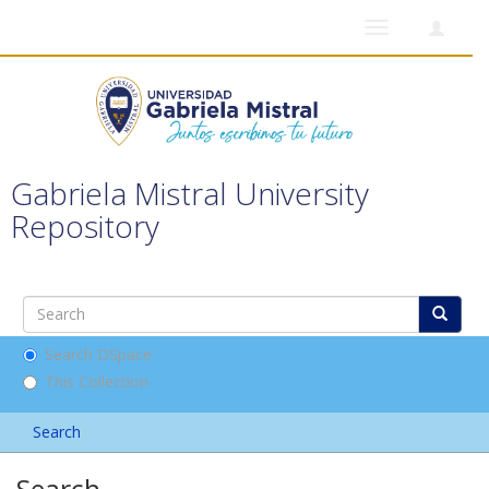
Toggle
navigation
Gabriela Mistral University
Repository
Search DSpace
This Collection
Search