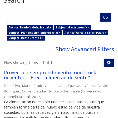
Search
Go
Author: Prado Videla, Isabel ×
Subject: Gastronomía ×
Subject: Planificación empresarial ×
Author: Urriola Solar, Paula ×
Subject: Restaurantes ×
Show Advanced Filters
Now showing items 1-1 of 1
Proyecto de emprendimiento food truck
ochentero "Free, la libertad de sentir"
Díaz Silva, Mario
;
Prado Videla, Isabel
;
Quesada Víquez, David
;
Rodríguez Cofré, Claudia
;
Urriola Solar, Paula
(
Universidad
Gabriela Mistral
,
2017
)
La alimentación no es sólo una necesidad básica, sino que
también forma parte del nuevo estilo de vida de nuestra
sociedad, quienes cada vez y en mayor medida buscan
experiencias y disfrutan de poder salir a comer en ...