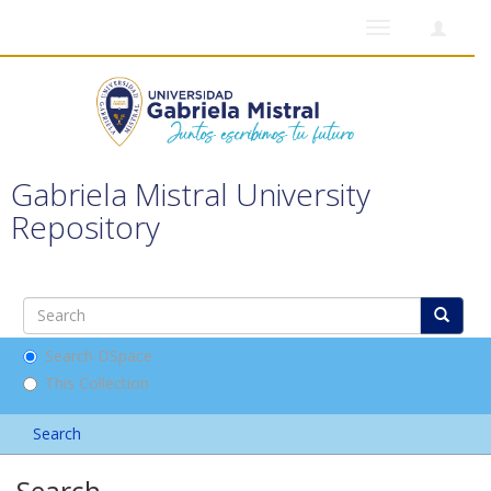
Toggle
navigation
Gabriela Mistral University
Repository
Search DSpace
This Collection
Search