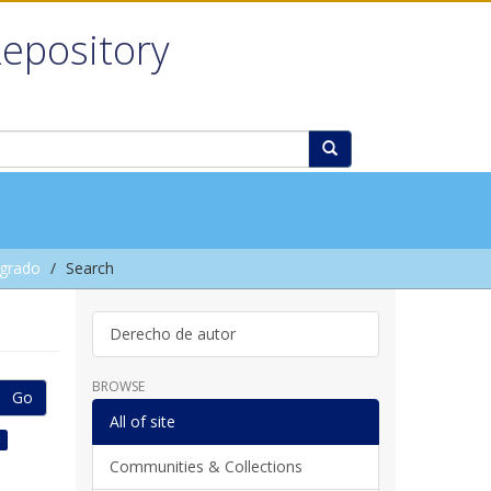
Repository
grado
Search
Derecho de autor
BROWSE
Go
All of site
×
Communities & Collections