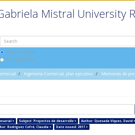
Gabriela Mistral University 
Search DSpace
This Collection
omercial
Ingeniería Comercial, plan ejecutivo
Memorias de pre
esarial ×
Subject: Proyectos de desarrollo ×
Author: Quesada Víquez, David 
hor: Rodríguez Cofré, Claudia ×
Date issued: 2017 ×