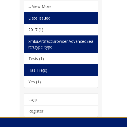
... View More
Date Issued
2017 (1)
xmlui.ArtifactBrowser.AdvancedSea
rch.type_type
Tesis (1)
Has File(s)
Yes (1)
Login
Register