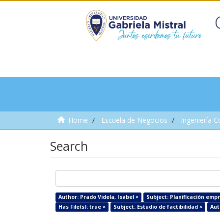
Home
Escuela de Negocios
Ingeniería C
Search
Author: Prado Videla, Isabel ×
Subject: Planificación empr
Has File(s): true ×
Subject: Estudio de factibilidad ×
Aut