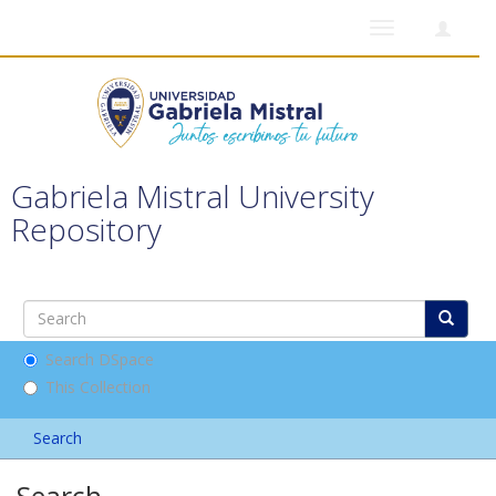
Toggle
navigation
Gabriela Mistral University
Repository
Search DSpace
This Collection
Search