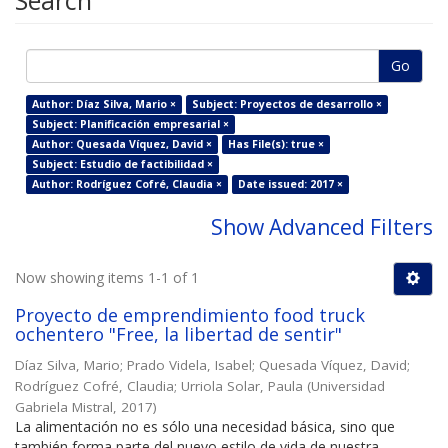
Search
Go
Author: Díaz Silva, Mario ×
Subject: Proyectos de desarrollo ×
Subject: Planificación empresarial ×
Author: Quesada Víquez, David ×
Has File(s): true ×
Subject: Estudio de factibilidad ×
Author: Rodríguez Cofré, Claudia ×
Date issued: 2017 ×
Show Advanced Filters
Now showing items 1-1 of 1
Proyecto de emprendimiento food truck
ochentero "Free, la libertad de sentir"
Díaz Silva, Mario
;
Prado Videla, Isabel
;
Quesada Víquez, David
;
Rodríguez Cofré, Claudia
;
Urriola Solar, Paula
(
Universidad
Gabriela Mistral
,
2017
)
La alimentación no es sólo una necesidad básica, sino que
también forma parte del nuevo estilo de vida de nuestra