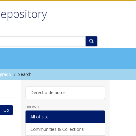
Repository
grado
Search
Derecho de autor
BROWSE
Go
All of site
Communities & Collections