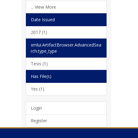
... View More
Date Issued
2017 (1)
xmlui.ArtifactBrowser.AdvancedSea
rch.type_type
Tesis (1)
Has File(s)
Yes (1)
Login
Register