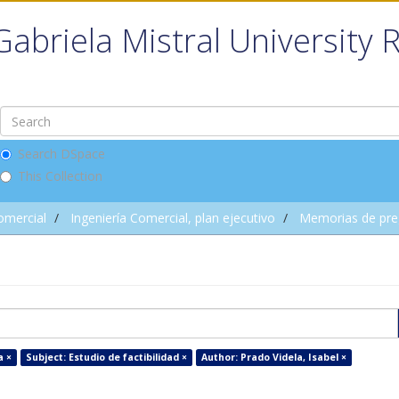
Gabriela Mistral University 
Search DSpace
This Collection
omercial
Ingeniería Comercial, plan ejecutivo
Memorias de pre
a ×
Subject: Estudio de factibilidad ×
Author: Prado Videla, Isabel ×