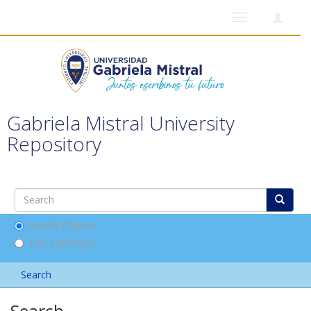
Toggle
navigation
Gabriela Mistral University
Repository
Search DSpace
This Collection
Search