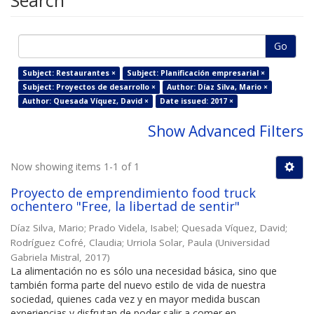
Search
Go
Subject: Restaurantes ×
Subject: Planificación empresarial ×
Subject: Proyectos de desarrollo ×
Author: Díaz Silva, Mario ×
Author: Quesada Víquez, David ×
Date issued: 2017 ×
Show Advanced Filters
Now showing items 1-1 of 1
Proyecto de emprendimiento food truck
ochentero "Free, la libertad de sentir"
Díaz Silva, Mario
;
Prado Videla, Isabel
;
Quesada Víquez, David
;
Rodríguez Cofré, Claudia
;
Urriola Solar, Paula
(
Universidad
Gabriela Mistral
,
2017
)
La alimentación no es sólo una necesidad básica, sino que
también forma parte del nuevo estilo de vida de nuestra
sociedad, quienes cada vez y en mayor medida buscan
experiencias y disfrutan de poder salir a comer en ...