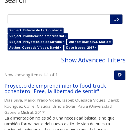
Search
Go
Subject: Estudio de factibilidad ×
Subject: Planificación empresarial ×
Subject: Proyectos de desarrollo ×
Author: Díaz Silva, Mario ×
Author: Quesada Víquez, David ×
Date issued: 2017 ×
Show Advanced Filters
Now showing items 1-1 of 1
Proyecto de emprendimiento food truck
ochentero "Free, la libertad de sentir"
Díaz Silva, Mario
;
Prado Videla, Isabel
;
Quesada Víquez, David
;
Rodríguez Cofré, Claudia
;
Urriola Solar, Paula
(
Universidad
Gabriela Mistral
,
2017
)
La alimentación no es sólo una necesidad básica, sino que
también forma parte del nuevo estilo de vida de nuestra
sociedad, quienes cada vez y en mayor medida buscan