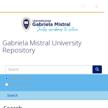
Toggle
navigation
Gabriela Mistral University
Repository
Search DSpace
This Collection
Search