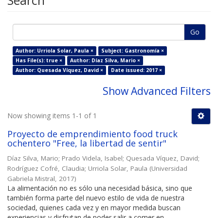
Search
Go
Author: Urriola Solar, Paula ×
Subject: Gastronomía ×
Has File(s): true ×
Author: Díaz Silva, Mario ×
Author: Quesada Víquez, David ×
Date issued: 2017 ×
Show Advanced Filters
Now showing items 1-1 of 1
Proyecto de emprendimiento food truck
ochentero "Free, la libertad de sentir"
Díaz Silva, Mario
;
Prado Videla, Isabel
;
Quesada Víquez, David
;
Rodríguez Cofré, Claudia
;
Urriola Solar, Paula
(
Universidad
Gabriela Mistral
,
2017
)
La alimentación no es sólo una necesidad básica, sino que
también forma parte del nuevo estilo de vida de nuestra
sociedad, quienes cada vez y en mayor medida buscan
experiencias y disfrutan de poder salir a comer en ...