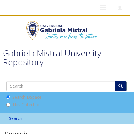
Toggle
navigation
Gabriela Mistral University
Repository
Search DSpace
This Collection
Search