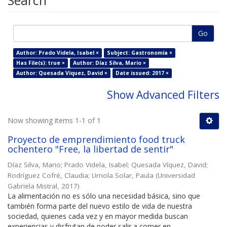
Search
Go
Author: Prado Videla, Isabel ×
Subject: Gastronomía ×
Has File(s): true ×
Author: Díaz Silva, Mario ×
Author: Quesada Víquez, David ×
Date issued: 2017 ×
Show Advanced Filters
Now showing items 1-1 of 1
Proyecto de emprendimiento food truck
ochentero "Free, la libertad de sentir"
Díaz Silva, Mario
;
Prado Videla, Isabel
;
Quesada Víquez, David
;
Rodríguez Cofré, Claudia
;
Urriola Solar, Paula
(
Universidad
Gabriela Mistral
,
2017
)
La alimentación no es sólo una necesidad básica, sino que
también forma parte del nuevo estilo de vida de nuestra
sociedad, quienes cada vez y en mayor medida buscan
experiencias y disfrutan de poder salir a comer en ...