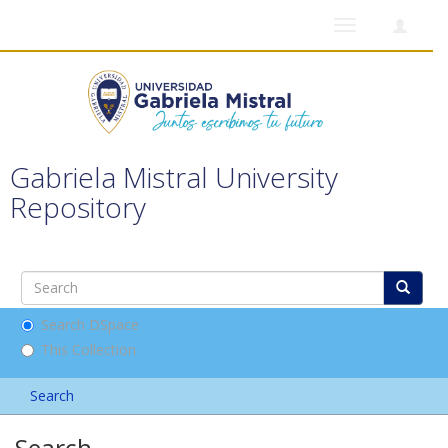
Toggle
navigation
Gabriela Mistral University
Repository
Search DSpace
This Collection
Search