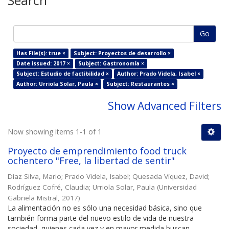
Search
Go
Has File(s): true ×
Subject: Proyectos de desarrollo ×
Date issued: 2017 ×
Subject: Gastronomía ×
Subject: Estudio de factibilidad ×
Author: Prado Videla, Isabel ×
Author: Urriola Solar, Paula ×
Subject: Restaurantes ×
Show Advanced Filters
Now showing items 1-1 of 1
Proyecto de emprendimiento food truck
ochentero "Free, la libertad de sentir"
Díaz Silva, Mario
;
Prado Videla, Isabel
;
Quesada Víquez, David
;
Rodríguez Cofré, Claudia
;
Urriola Solar, Paula
(
Universidad
Gabriela Mistral
,
2017
)
La alimentación no es sólo una necesidad básica, sino que
también forma parte del nuevo estilo de vida de nuestra
sociedad, quienes cada vez y en mayor medida buscan