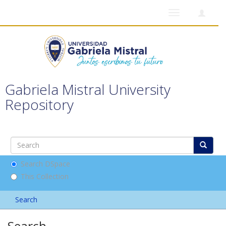
Toggle
navigation
Gabriela Mistral University
Repository
Search DSpace
This Collection
Search