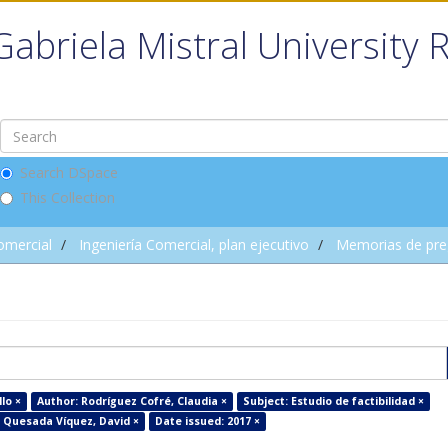
Gabriela Mistral University 
Search DSpace
This Collection
omercial
Ingeniería Comercial, plan ejecutivo
Memorias de pre
lo ×
Author: Rodríguez Cofré, Claudia ×
Subject: Estudio de factibilidad ×
 Quesada Víquez, David ×
Date issued: 2017 ×