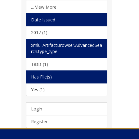
... View More
Date Issued
2017 (1)
xmlui.ArtifactBrowser.AdvancedSea
rch.type_type
Tesis (1)
Has File(s)
Yes (1)
Login
Register