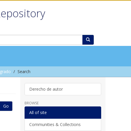
Repository
grado
Search
Derecho de autor
BROWSE
Go
All of site
Communities & Collections