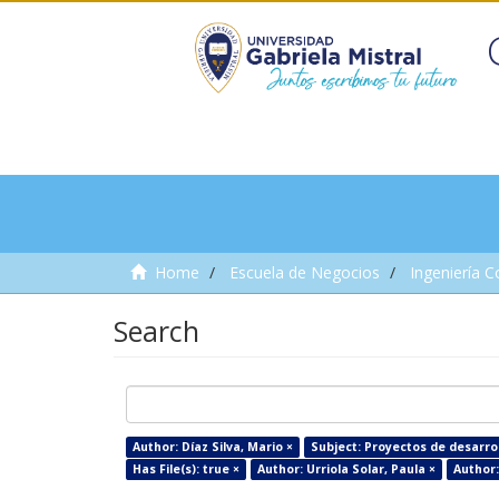
Home
Escuela de Negocios
Ingeniería C
Search
Author: Díaz Silva, Mario ×
Subject: Proyectos de desarrol
Has File(s): true ×
Author: Urriola Solar, Paula ×
Author: