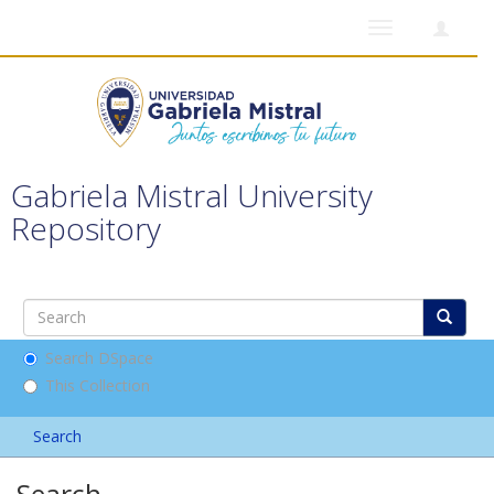
Toggle
navigation
Gabriela Mistral University
Repository
Search DSpace
This Collection
Search