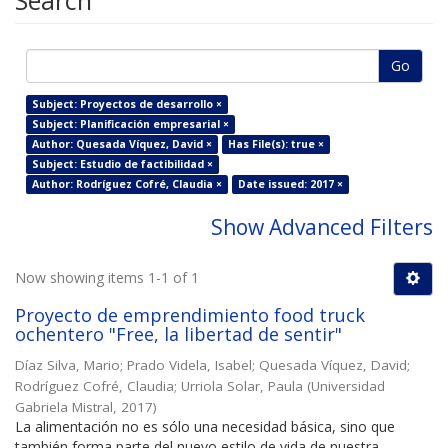
Search
Go
Subject: Proyectos de desarrollo ×
Subject: Planificación empresarial ×
Author: Quesada Víquez, David ×
Has File(s): true ×
Subject: Estudio de factibilidad ×
Author: Rodríguez Cofré, Claudia ×
Date issued: 2017 ×
Show Advanced Filters
Now showing items 1-1 of 1
Proyecto de emprendimiento food truck
ochentero "Free, la libertad de sentir"
Díaz Silva, Mario
;
Prado Videla, Isabel
;
Quesada Víquez, David
;
Rodríguez Cofré, Claudia
;
Urriola Solar, Paula
(
Universidad
Gabriela Mistral
,
2017
)
La alimentación no es sólo una necesidad básica, sino que
también forma parte del nuevo estilo de vida de nuestra