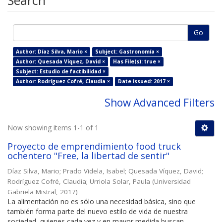
Search
Go
Author: Díaz Silva, Mario ×
Subject: Gastronomía ×
Author: Quesada Víquez, David ×
Has File(s): true ×
Subject: Estudio de factibilidad ×
Author: Rodríguez Cofré, Claudia ×
Date issued: 2017 ×
Show Advanced Filters
Now showing items 1-1 of 1
Proyecto de emprendimiento food truck
ochentero "Free, la libertad de sentir"
Díaz Silva, Mario
;
Prado Videla, Isabel
;
Quesada Víquez, David
;
Rodríguez Cofré, Claudia
;
Urriola Solar, Paula
(
Universidad
Gabriela Mistral
,
2017
)
La alimentación no es sólo una necesidad básica, sino que
también forma parte del nuevo estilo de vida de nuestra
sociedad, quienes cada vez y en mayor medida buscan