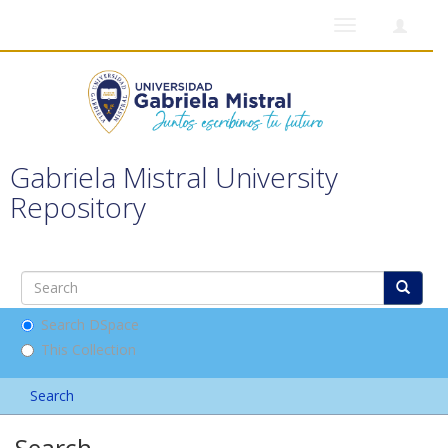
Toggle
navigation
Gabriela Mistral University
Repository
Search DSpace
This Collection
Search