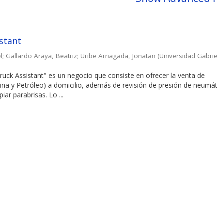
istant
l
;
Gallardo Araya, Beatriz
;
Uribe Arriagada, Jonatan
(
Universidad Gabrie
uck Assistant" es un negocio que consiste en ofrecer la venta de
na y Petróleo) a domicilio, además de revisión de presión de neumát
piar parabrisas. Lo ...