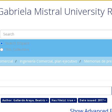
Gabriela Mistral University 
Search DSpace
This Collection
omercial
Ingeniería Comercial, plan ejecutivo
Memorias de pre
Author: Gallardo Araya, Beatriz ×
Has File(s): true ×
Date issued: 2017 ×
Show Advanced F