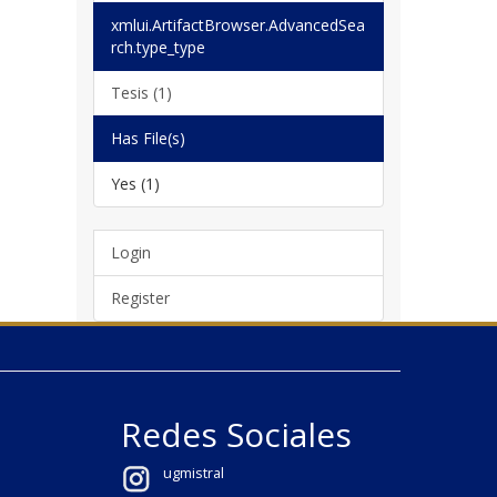
xmlui.ArtifactBrowser.AdvancedSea
rch.type_type
Tesis (1)
Has File(s)
Yes (1)
Login
Register
Redes Sociales
ugmistral