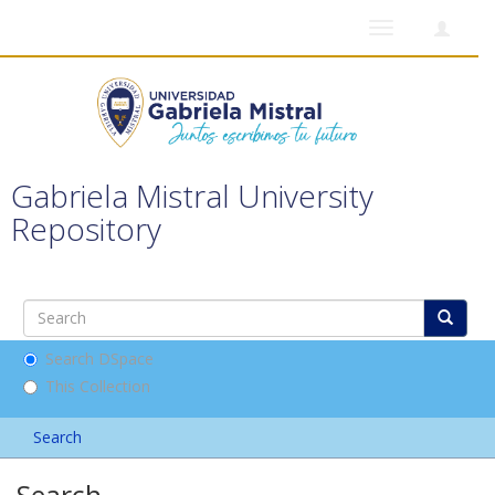
Toggle
navigation
Gabriela Mistral University
Repository
Search DSpace
This Collection
Search