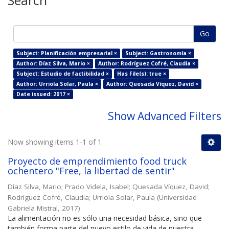
Search
Go
Subject: Planificación empresarial ×
Subject: Gastronomía ×
Author: Díaz Silva, Mario ×
Author: Rodríguez Cofré, Claudia ×
Subject: Estudio de factibilidad ×
Has File(s): true ×
Author: Urriola Solar, Paula ×
Author: Quesada Víquez, David ×
Date issued: 2017 ×
Show Advanced Filters
Now showing items 1-1 of 1
Proyecto de emprendimiento food truck
ochentero "Free, la libertad de sentir"
Díaz Silva, Mario
;
Prado Videla, Isabel
;
Quesada Víquez, David
;
Rodríguez Cofré, Claudia
;
Urriola Solar, Paula
(
Universidad
Gabriela Mistral
,
2017
)
La alimentación no es sólo una necesidad básica, sino que
también forma parte del nuevo estilo de vida de nuestra