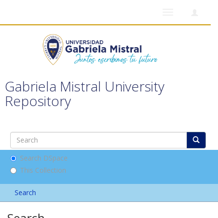
Toggle
navigation
Gabriela Mistral University
Repository
Search DSpace
This Collection
Search