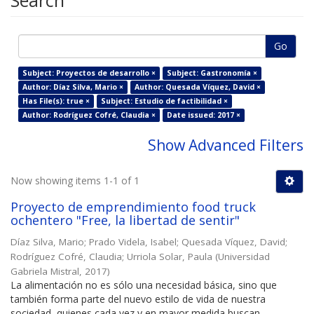
Search
Go
Subject: Proyectos de desarrollo ×
Subject: Gastronomía ×
Author: Díaz Silva, Mario ×
Author: Quesada Víquez, David ×
Has File(s): true ×
Subject: Estudio de factibilidad ×
Author: Rodríguez Cofré, Claudia ×
Date issued: 2017 ×
Show Advanced Filters
Now showing items 1-1 of 1
Proyecto de emprendimiento food truck
ochentero "Free, la libertad de sentir"
Díaz Silva, Mario
;
Prado Videla, Isabel
;
Quesada Víquez, David
;
Rodríguez Cofré, Claudia
;
Urriola Solar, Paula
(
Universidad
Gabriela Mistral
,
2017
)
La alimentación no es sólo una necesidad básica, sino que
también forma parte del nuevo estilo de vida de nuestra
sociedad, quienes cada vez y en mayor medida buscan