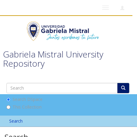
Toggle
navigation
Gabriela Mistral University
Repository
Search DSpace
This Collection
Search