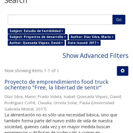
Search
Go
Subject: Estudio de factibilidad ×
Subject: Proyectos de desarrollo ×
Author: Díaz Silva, Mario ×
Author: Quesada Víquez, David ×
Date issued: 2017 ×
Show Advanced Filters
Now showing items 1-1 of 1
Proyecto de emprendimiento food truck
ochentero "Free, la libertad de sentir"
Díaz Silva, Mario
;
Prado Videla, Isabel
;
Quesada Víquez, David
;
Rodríguez Cofré, Claudia
;
Urriola Solar, Paula
(
Universidad
Gabriela Mistral
,
2017
)
La alimentación no es sólo una necesidad básica, sino que
también forma parte del nuevo estilo de vida de nuestra
sociedad, quienes cada vez y en mayor medida buscan
experiencias y disfrutan de poder salir a comer en ...