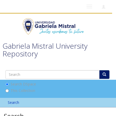
Toggle
navigation
Gabriela Mistral University
Repository
Search DSpace
This Collection
Search