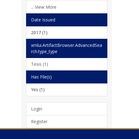
... View More
Date Issued
2017 (1)
xmlui.ArtifactBrowser.AdvancedSea
rch.type_type
Tesis (1)
Has File(s)
Yes (1)
Login
Register