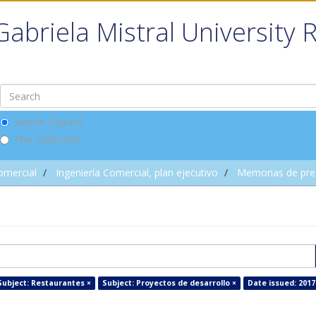
Gabriela Mistral University 
Search DSpace
This Collection
omercial
Ingeniería Comercial, plan ejecutivo
Memorias de pre
Subject: Restaurantes ×
Subject: Proyectos de desarrollo ×
Date issued: 2017