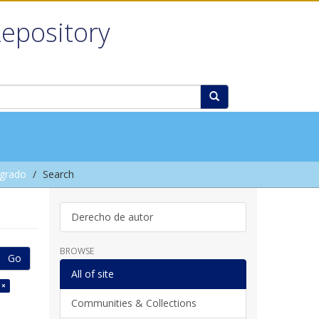
Repository
grado
Search
Derecho de autor
BROWSE
Go
All of site
 ×
Communities & Collections