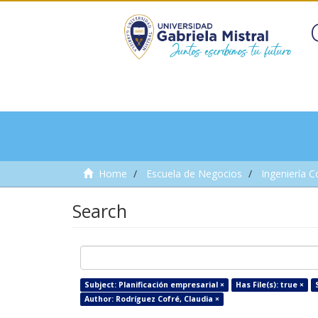
Home
Escuela de Negocios
Ingeniería C
Search
Subject: Planificación empresarial ×
Has File(s): true ×
Author: Rodríguez Cofré, Claudia ×