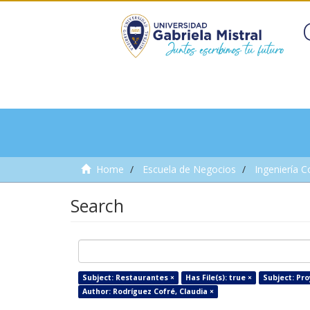
Home
Escuela de Negocios
Ingeniería C
Search
Subject: Restaurantes ×
Has File(s): true ×
Subject: Pro
Author: Rodríguez Cofré, Claudia ×