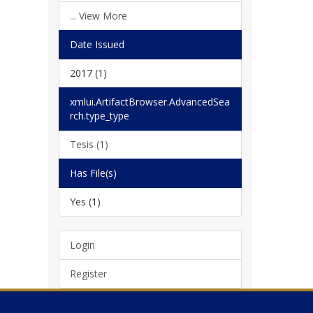
... View More
Date Issued
2017 (1)
xmlui.ArtifactBrowser.AdvancedSea
rch.type_type
Tesis (1)
Has File(s)
Yes (1)
Login
Register