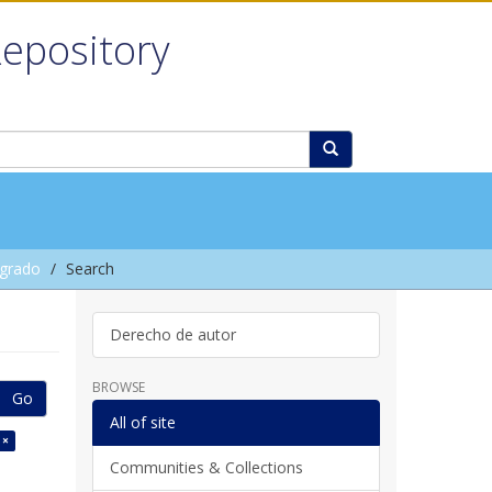
Repository
grado
Search
Derecho de autor
BROWSE
Go
All of site
 ×
Communities & Collections