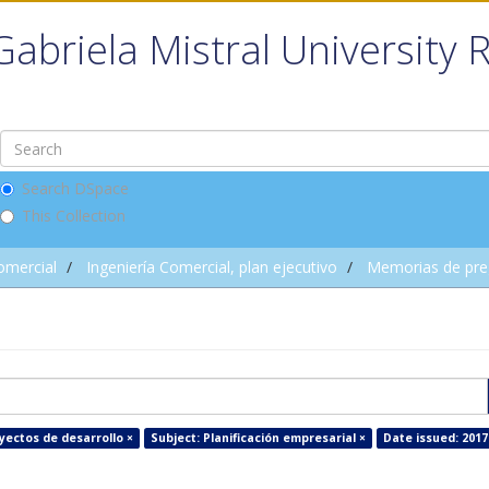
Gabriela Mistral University 
Search DSpace
This Collection
omercial
Ingeniería Comercial, plan ejecutivo
Memorias de pre
yectos de desarrollo ×
Subject: Planificación empresarial ×
Date issued: 2017