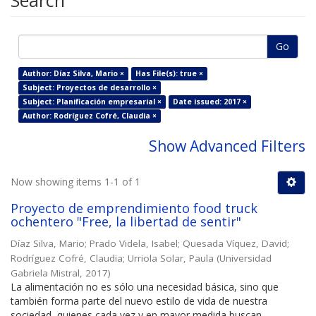
Search
Go
Author: Díaz Silva, Mario ×
Has File(s): true ×
Subject: Proyectos de desarrollo ×
Subject: Planificación empresarial ×
Date issued: 2017 ×
Author: Rodríguez Cofré, Claudia ×
Show Advanced Filters
Now showing items 1-1 of 1
Proyecto de emprendimiento food truck
ochentero "Free, la libertad de sentir"
Díaz Silva, Mario
;
Prado Videla, Isabel
;
Quesada Víquez, David
;
Rodríguez Cofré, Claudia
;
Urriola Solar, Paula
(
Universidad
Gabriela Mistral
,
2017
)
La alimentación no es sólo una necesidad básica, sino que
también forma parte del nuevo estilo de vida de nuestra
sociedad, quienes cada vez y en mayor medida buscan