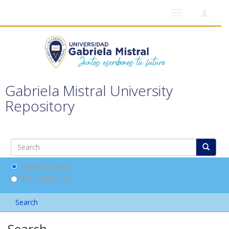
Toggle
navigation
Gabriela Mistral University
Repository
Search DSpace
This Collection
Search