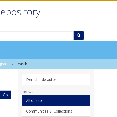
Repository
grado
Search
Derecho de autor
BROWSE
Go
All of site
Communities & Collections