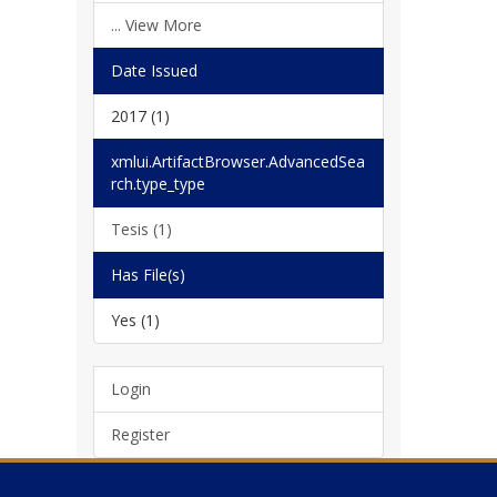
... View More
Date Issued
2017 (1)
xmlui.ArtifactBrowser.AdvancedSea
rch.type_type
Tesis (1)
Has File(s)
Yes (1)
Login
Register