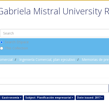
Gabriela Mistral University 
Search DSpace
This Collection
omercial
Ingeniería Comercial, plan ejecutivo
Memorias de pre
: Gastronomía ×
Subject: Planificación empresarial ×
Date issued: 2017 ×