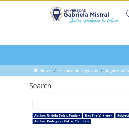
Home
Escuela de Negocios
Ingeniería C
Search
Author: Urriola Solar, Paula ×
Has File(s): true ×
Subject
Author: Rodríguez Cofré, Claudia ×