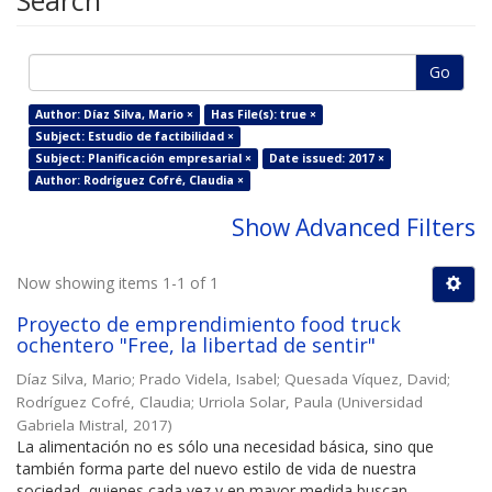
Search
Go
Author: Díaz Silva, Mario ×
Has File(s): true ×
Subject: Estudio de factibilidad ×
Subject: Planificación empresarial ×
Date issued: 2017 ×
Author: Rodríguez Cofré, Claudia ×
Show Advanced Filters
Now showing items 1-1 of 1
Proyecto de emprendimiento food truck
ochentero "Free, la libertad de sentir"
Díaz Silva, Mario
;
Prado Videla, Isabel
;
Quesada Víquez, David
;
Rodríguez Cofré, Claudia
;
Urriola Solar, Paula
(
Universidad
Gabriela Mistral
,
2017
)
La alimentación no es sólo una necesidad básica, sino que
también forma parte del nuevo estilo de vida de nuestra
sociedad, quienes cada vez y en mayor medida buscan