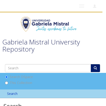
Toggle
navigation
Gabriela Mistral University
Repository
Search DSpace
This Collection
Search