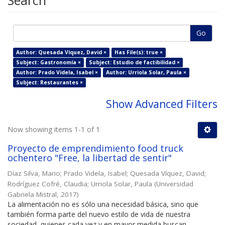
Search
Go
Author: Quesada Víquez, David ×
Has File(s): true ×
Subject: Gastronomía ×
Subject: Estudio de factibilidad ×
Author: Prado Videla, Isabel ×
Author: Urriola Solar, Paula ×
Subject: Restaurantes ×
Show Advanced Filters
Now showing items 1-1 of 1
Proyecto de emprendimiento food truck
ochentero "Free, la libertad de sentir"
Díaz Silva, Mario
;
Prado Videla, Isabel
;
Quesada Víquez, David
;
Rodríguez Cofré, Claudia
;
Urriola Solar, Paula
(
Universidad
Gabriela Mistral
,
2017
)
La alimentación no es sólo una necesidad básica, sino que
también forma parte del nuevo estilo de vida de nuestra
sociedad, quienes cada vez y en mayor medida buscan