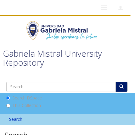
Toggle
navigation
Gabriela Mistral University
Repository
Search DSpace
This Collection
Search