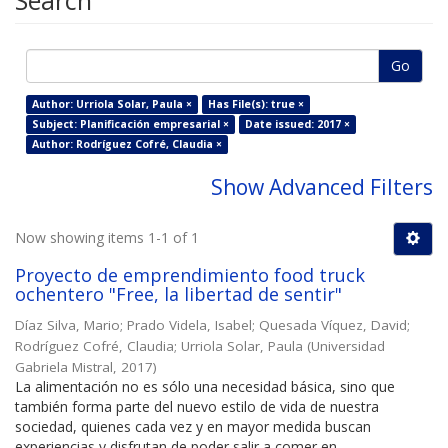
Search
Go
Author: Urriola Solar, Paula ×
Has File(s): true ×
Subject: Planificación empresarial ×
Date issued: 2017 ×
Author: Rodríguez Cofré, Claudia ×
Show Advanced Filters
Now showing items 1-1 of 1
Proyecto de emprendimiento food truck
ochentero "Free, la libertad de sentir"
Díaz Silva, Mario
;
Prado Videla, Isabel
;
Quesada Víquez, David
;
Rodríguez Cofré, Claudia
;
Urriola Solar, Paula
(
Universidad
Gabriela Mistral
,
2017
)
La alimentación no es sólo una necesidad básica, sino que
también forma parte del nuevo estilo de vida de nuestra
sociedad, quienes cada vez y en mayor medida buscan
experiencias y disfrutan de poder salir a comer en ...