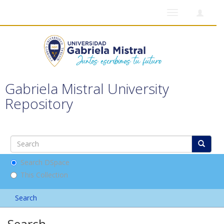
Toggle
navigation
Gabriela Mistral University
Repository
Search DSpace
This Collection
Search